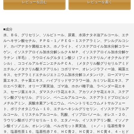
レビューを読む
レビューを書く
■成分
水、ＢＧ、グリセリン、ソルビトール、尿素、水添ナタネ油アルコール、エチ
ルヘキサン酸セチル、ＰＰＧ－１／ＰＥＧ－１ステアラミン、デシルグルコシ
ド、カバアナタケ菌核エキス、ホノライト、イソステアロイル加水分解コラー
ゲン、イソステアロイル加水分解シルクＡＭＰ、イソステアロイル加水分解ケ
ラチン（羊毛）、ラウロイルグルタミン酸ジ（フィトステリル／オクチルドデ
シル）、ココイルアルギニンエチルＰＣＡ、（メタクリル酸グリセリルアミド
エチル／メタクリル酸ステアリル）コポリマー、オレンジラフィー油、褐藻エ
キス、セテアラミドエチルジエトニウム加水分解コメタンパク、ローズマリー
葉エキス、チャ葉エキス、ハイブリッドサフラワー油、カミツレ花エキス、ア
ロエベラ液汁、オリーブ果実油、ゴマ油、ホホバ種子油、ラベンダー花エキ
ス、セージ葉エキス、ダマスクバラ花エキス、アカツメクサ花エキス、ステア
リン酸グリセリル、グリシン、ベヘニルアルコール、ステアラミドプロピルジ
メチルアミン、炭酸水素アンモニウム、ベヘントリモニウムメトサルフェー
ト、ポリクオタニウム－１０、エチルヘキシルグリセリン、イソステアリルア
ルコール、ミリスチルアルコール、乳酸、イソプロパノール、オレス－２０、
ラウリン酸ポリグリセリル－１０、エタノール、イソステアリン酸、イソノナ
ン酸イソノニル、オレンジ油、ベルガモット果実油、（＋／－）塩基性青９
９、塩基性茶１６、塩基性赤７６、ＨＣ青２、ＨＣ黄２、ＨＣ黄４、４－ヒド