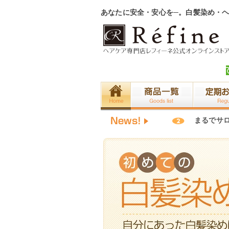
あなたに安全・安心を─。白髪染め・
でサロンの仕上がり！ 髪美人さんの
【マル秘】レフィーネ・テクニ